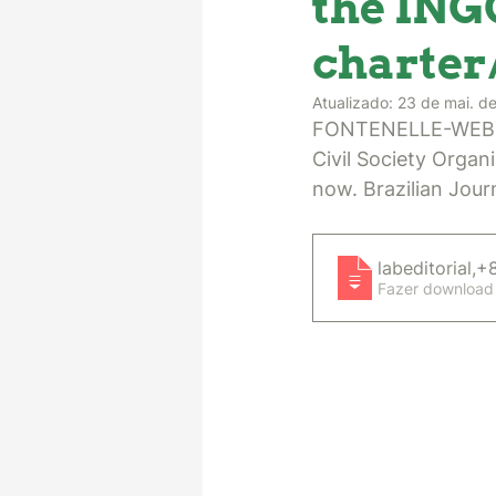
the ING
charter
Atualizado:
23 de mai. d
FONTENELLE-WEBER, 
Civil Society Organ
now. Brazilian Journ
labeditorial,
Fazer download