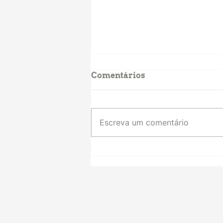
Comentários
Escreva um comentário
“Climate Policy Makes
Politics”: como o
PlanClima SP
impulsionou a
mobilização da sociedade
civil