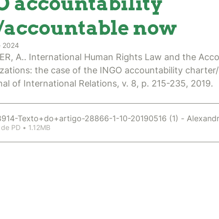
O accountability
/accountable now
e 2024
A.. International Human Rights Law and the Accoun
izations: the case of the INGO accountability charter
al of International Relations, v. 8, p. 215-235, 2019. 
+8914-Texto+do+artigo-28866-1-10-20190516 (1) - Alexand
 de PD • 1.12MB