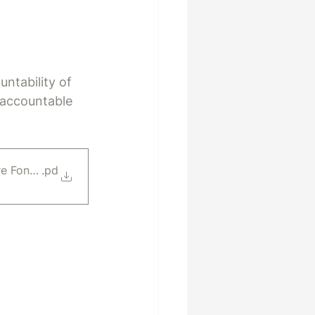
tability of 
/accountable 
re Fontenelle-Weber
.pd