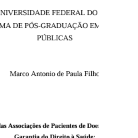
hermético em ação no plano Juventude
Viva e no programa Cultura Viva....