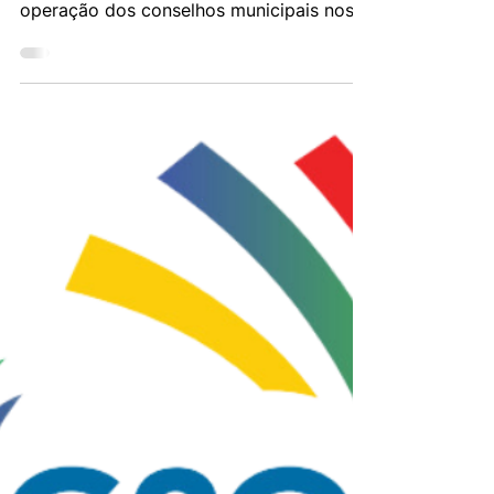
GURZA LAVALLE, Adrian; GUICHENEY,
Hellen; BEZERRA, Carla. Difusão e
operação dos conselhos municipais nos
estados: regimes de...