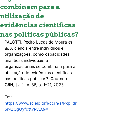
combinam para a
utilização de
evidências científicas
nas políticas públicas?
PALOTTI, Pedro Lucas de Moura 
et 
al.
 A ciência entre indivíduos e 
organizações: como capacidades 
analíticas individuais e 
organizacionais se combinam para a 
utilização de evidências científicas 
nas políticas públicas?. 
Caderno 
CRH
, [
s. l.
], v. 36, p. 1–21, 2023. 
Em: 
https://www.scielo.br/j/ccrh/a/PkpFdr
5rPZQgGyfqttvRvLQ/#