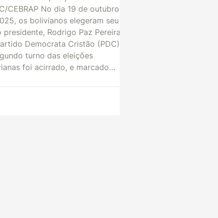
AP No dia 19 de outubro
025, os bolivianos elegeram seu
 presidente, Rodrigo Paz Pereira,
artido Democrata Cristão (PDC).
gundo turno das eleições
vianas foi acirrado, e marcado
 crise econômica que vem
lando o país nos últimos anos. Ao
o de sua campanha, Paz procurou
er uma imagem de cidadão de
e pai de família e buscou, como
os candidatos, se promover