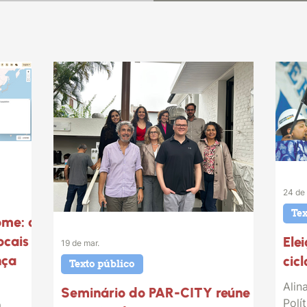
24 de 
Tex
ome: o
ocais
Ele
19 de mar.
nça
cic
Texto público
Alin
Seminário do PAR-CITY reúne
Polí
m