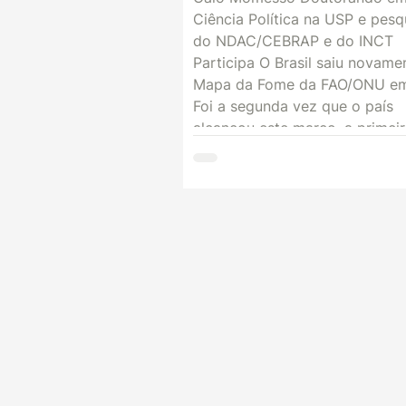
Ciência Política na USP e pesq
do NDAC/CEBRAP e do INCT
Participa O Brasil saiu novame
Mapa da Fome da FAO/ONU em
Foi a segunda vez que o país
alcançou este marco, a primei
sendo em 2014, mas agora
melhorando as condições alim
da população agravadas na av
de 2021, após o desmonte de
políticas da área e por efeitos
econômicos da pandemia. Sair
Mapa da Fome significa que, n
do último triênio avaliado, me