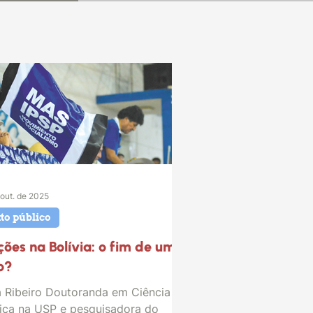
out. de 2025
to público
ições na Bolívia: o fim de um
lo?
a Ribeiro Doutoranda em Ciência
tica na USP e pesquisadora do