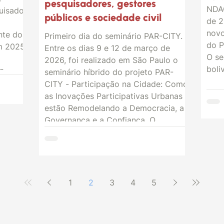
pesquisadores, gestores
NDAC/CEBR
uisador
públicos e sociedade civil
de 2
novo
nte do
Primeiro dia do seminário PAR-CITY.
do P
 2025.
Entre os dias 9 e 12 de março de
O se
2026, foi realizado em São Paulo o
boli
ra
seminário híbrido do projeto PAR-
pela
CITY - Participação na Cidade: Como
asso
entares
as Inovações Participativas Urbanas
long
aliação
estão Remodelando a Democracia, a
vend
Governança e a Confiança. O
bem 
encontro reuniu pesquisadoras e
outr
 do
pesquisadores do projeto, além de
a média
representantes da sociedade civil e
nos
do poder público, para discutir os
desafios e as potencialidades de
1
2
3
4
5
inovações participativas (Governo
Abert