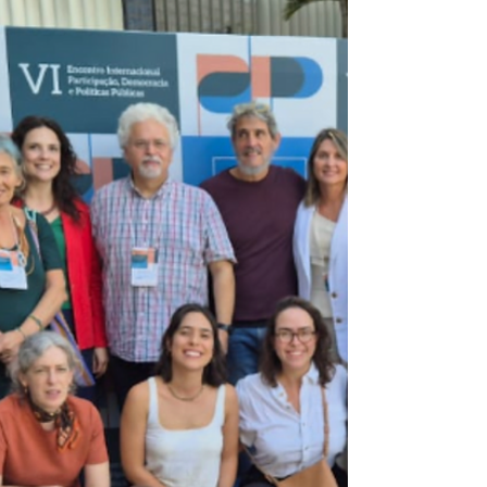
2025, os bolivianos elegeram seu novo
presidente, Rodrigo Paz Pereira, do
Partido Democrata Cristão (PDC). O
segundo turno das eleições bolivianas foi
acirrado, e marcado pela crise econômica
que vem assolando o país nos últimos
anos. Ao longo de sua campanha, Paz
procurou vender uma imagem de cidadão
de bem e pai de família e buscou, como
outros candidatos, se promover