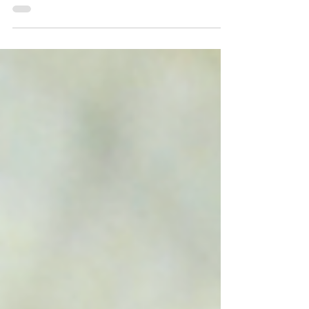
associações de pacientes de doenças
raras na garantia do direito à saúde:
estratégias de interação com o Estado.
Saúde e Sociedade, v. 34, p. e240407in,
2025. Disponível em:
https://www.scielosp.org/pdf/sausoc/202
5.v34n2/e240407in/pt