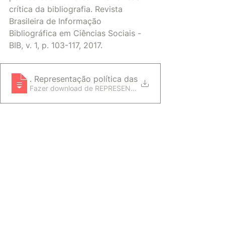
crítica da bibliografia. Revista 
Brasileira de Informação 
Bibliográfica em Ciências Sociais - 
BIB, v. 1, p. 103-117, 2017. 
SANCHEZ, Beatriz
. Representação política das mulheres_ uma revisão 
Fazer download de REPRESENTAÇÃO POLÍTIC