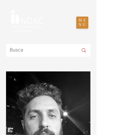
ME
NU