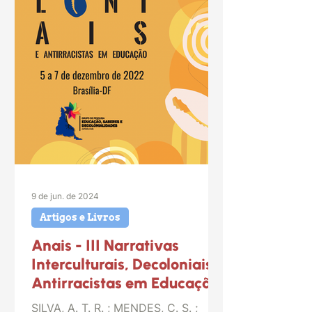
9 de jun. de 2024
Artigos e Livros
Anais - III Narrativas
Interculturais, Decoloniais e
Antirracistas em Educação
SILVA, A. T. R. ; MENDES, C. S. ;