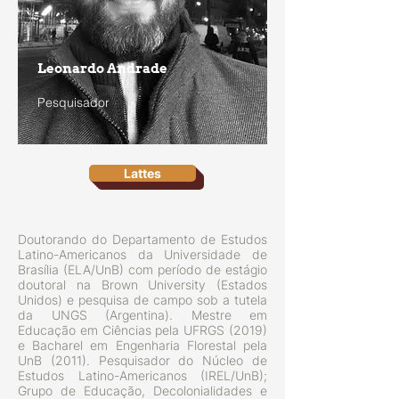
Leonardo Andrade
Pesquisador
Lattes
Doutorando do Departamento de Estudos
Latino-Americanos da Universidade de
Brasília (ELA/UnB) com período de estágio
doutoral na Brown University (Estados
Unidos) e pesquisa de campo sob a tutela
da UNGS (Argentina). Mestre em
Educação em Ciências pela UFRGS (2019)
e Bacharel em Engenharia Florestal pela
UnB (2011). Pesquisador do Núcleo de
Estudos Latino-Americanos (IREL/UnB);
Grupo de Educação, Decolonialidades e