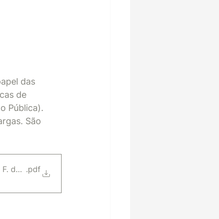
papel das 
icas de 
o Pública). 
argas. São 
 F. de Souza
.pdf