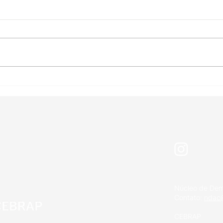
Ações afirmativas e a
Adm
construção da
Bras
universidade inclusiva,
seis
diversa e intercultural
Núcleo de Dem
Contato:
ndac@
CEBRAP