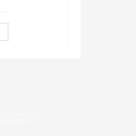
inistração Pública
ileira no Século XXI:
 grandes desafios
ocracia e Ação Coletiva
cebrap.org.br