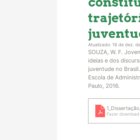
constit
trajetór
juventu
Atualizado:
18 de dez. d
SOUZA, W. F. Jovens
ideias e dos discur
juventude no Brasil
Escola de Administ
Paulo, 2016. 
1_Dissertação
Fazer download