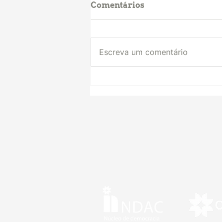
Comentários
Escreva um comentário
Conselhos Populares:
raízes do ideário
participativo do PT