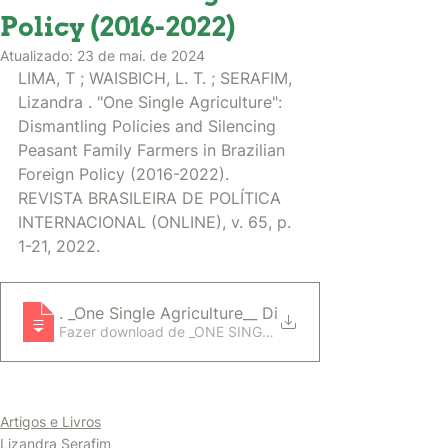
Policy (2016-2022)
Atualizado:
23 de mai. de 2024
LIMA, T ; WAISBICH, L. T. ; SERAFIM, 
Lizandra . "One Single Agriculture": 
Dismantling Policies and Silencing 
Peasant Family Farmers in Brazilian 
Foreign Policy (2016-2022). 
REVISTA BRASILEIRA DE POLÍTICA 
INTERNACIONAL (ONLINE), v. 65, p. 
1-21, 2022.
LIMA, T ; WAISBICH, L. T. ; SERAFIM, Lizandra
. _One Single Agriculture__ Dismantling Poli
Fazer download de _ONE SINGLE AGRICULTURE__ 
Artigos e Livros
Lizandra Serafim