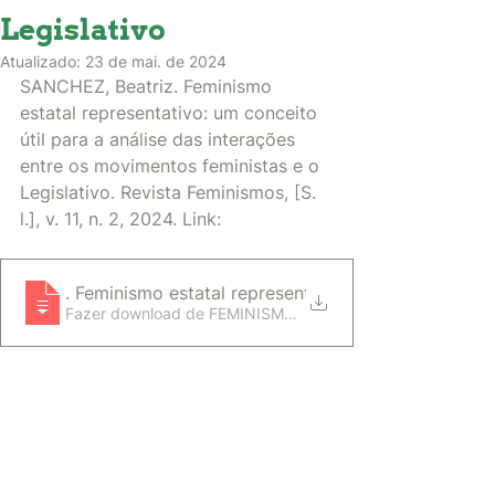
Legislativo
Atualizado:
23 de mai. de 2024
SANCHEZ, Beatriz. Feminismo 
estatal representativo: um conceito 
útil para a análise das interações 
entre os movimentos feministas e o 
Legislativo. Revista Feminismos, [S. 
l.], v. 11, n. 2, 2024. Link: 
SANCHEZ, Beatriz
. Feminismo estatal representativo_ um conceito úti
Fazer download de FEMINISMO ESTATAL REP