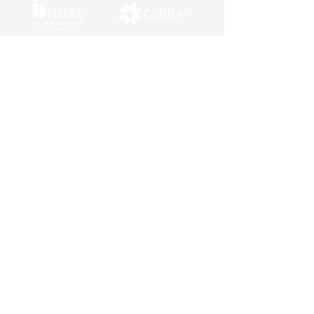
Núcleo de Democracia e Ação Coletiva
Contato:
ndac@cebrap.org.br
CEBRAP
R. Morgado de Mateus, 615
Vila Mariana, São Paulo – SP, Brazil
CEP 04015-051
(11) 5574 0399
(11) 5574 5928
© 2024 NDAC. Criado por Manu Raupp