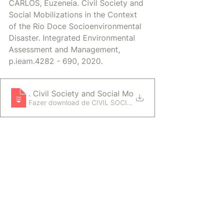
CARLOS, Euzeneia. Civil Society and 
Social Mobilizations in the Context 
of the Rio Doce Socioenvironmental 
Disaster. Integrated Environmental 
Assessment and Management, 
p.ieam.4282 - 690, 2020. 
CARLOS, Euzeneia
. Civil Society and Social Mobilizations in the Con
Fazer download de CIVIL SOCIETY AND SOCI