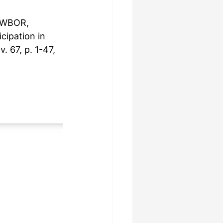
OWBOR, 
cipation in 
 67, p. 1-47, 