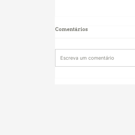
Comentários
Escreva um comentário
As instituições
participativas no Brasil,
seus desafios e a
“exportação” de modelos
para o exterior