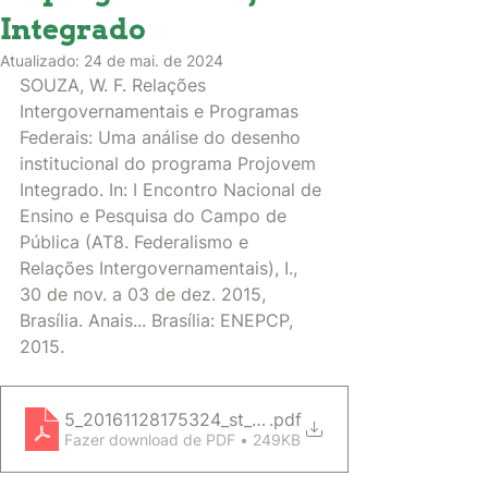
Integrado
Atualizado:
24 de mai. de 2024
SOUZA, W. F. Relações 
Intergovernamentais e Programas 
Federais: Uma análise do desenho 
institucional do programa Projovem 
Integrado. In: I Encontro Nacional de 
Ensino e Pesquisa do Campo de 
Pública (AT8. Federalismo e 
Relações Intergovernamentais), I., 
30 de nov. a 03 de dez. 2015, 
Brasília. Anais... Brasília: ENEPCP, 
2015. 
5_20161128175324_st_08_wanderson_felicio_de_so
.pdf
Fazer download de PDF • 249KB