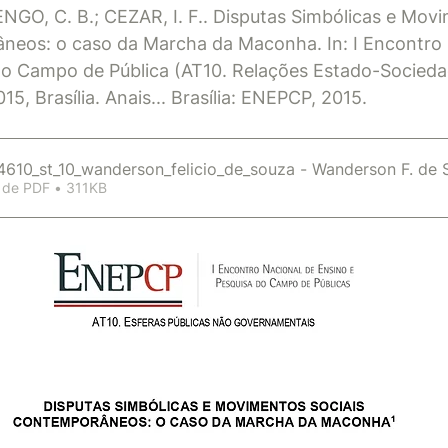
NGO, C. B.; CEZAR, I. F.. Disputas Simbólicas e Mov
neos: o caso da Marcha da Maconha. In: I Encontro 
o Campo de Pública (AT10. Relações Estado-Sociedade
15, Brasília. Anais... Brasília: ENEPCP, 2015. 
610_st_10_wanderson_felicio_de_souza - Wanderson F. de
 de PDF • 311KB