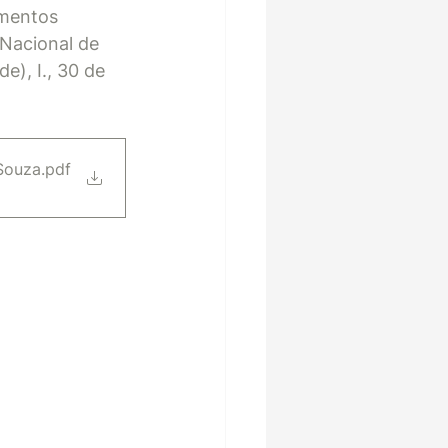
imentos 
Nacional de 
), I., 30 de 
 Souza
.pdf