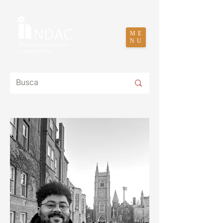
ME
NU