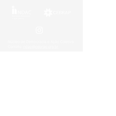
Núcleo de Democracia e Ação Coletiva
Contato:
ndac@cebrap.org.br
CEBRAP
R. Morgado de Mateus, 615
Vila Mariana, São Paulo – SP, Brazil
CEP 04015-051
(11) 5574 0399
(11) 5574 5928
© 2024 NDAC. Criado por Manu Raupp