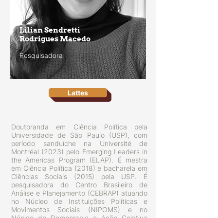
Lilian Sendretti
Rodrigues Macedo
Pesquisadora
Lattes
Doutoranda em Ciência Política pela
Universidade de São Paulo (USP), com
período sanduíche na Université de
Montréal (2023) pelo Emerging Leaders in
the Americas Program (ELAP). É mestra
em Ciência Política (2018) e bacharela em
Ciências Sociais (2015) pela USP. É
pesquisadora do Centro Brasileiro de
Análise e Planejamento (CEBRAP) atuando
no Núcleo de Instituições Políticas e
Movimentos Sociais (NIPOMS) e no
Núcleo de Democracia e Ação Coletiva