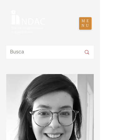
ME
NU