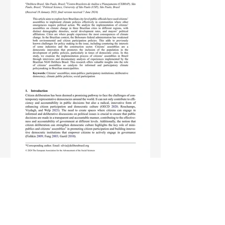
16 de set. de 2024
Artigos e Livros
Citizens’ assemblies in