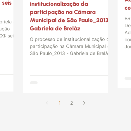
 seis
institucionalização da
co
participação na Câmara
BR
Municipal de São Paulo_2013 -
briela de
De
Gabriela de Brelàz
ração
Ad
XI: seis
O processo de institucionalização da
co
participação na Câmara Municipal de
Jou
São Paulo_2013 - Gabriela de Brelàz
1
2