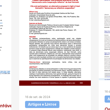
16 
16 de set. de 2024
A
Artigos e Livros
ntável
Op