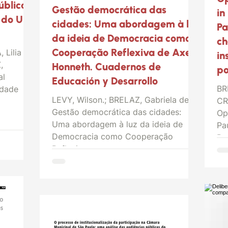
ública
Gestão democrática das
in
 do UI
cidades: Uma abordagem à luz
Pa
da ideia de Democracia como
ch
Cooperação Reflexiva de Axel
Lilia A;
in
,
Honneth. Cuadernos de
po
al
Educación y Desarrollo
BR
idade
LEVY, Wilson.; BRELAZ, Gabriela de
CR
Gestão democrática das cidades:
Op
Uma abordagem à luz da ideia de
Pa
Democracia como Cooperação
Pr
Reflexiva...