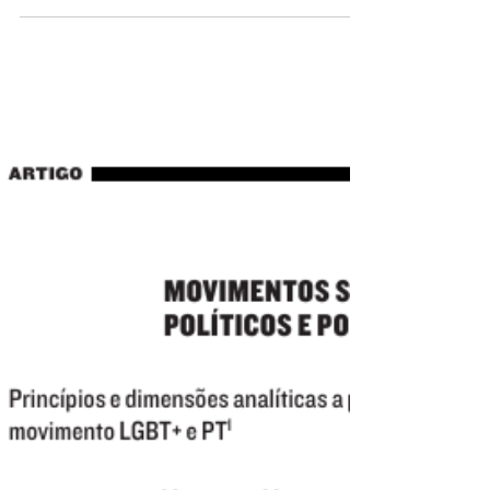
ação coletiva: o “enquadramento
interpretativo” no estudo de...