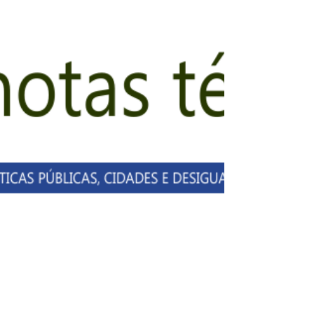
NETTO, J. V. R. ; CERVELLINI, S. ; Gurza
Lavalle, A. . Planos de ação das
subprefeituras e minipúblicos virtuais: os
casos São Miguel...