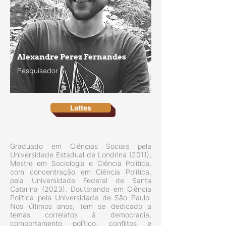
Alexandre Perez Fernandes
Pesquisador
Lattes
Graduado em Ciências Sociais pela
Universidade Estadual de Londrina (2011),
Mestre em Sociologia e Ciência Política,
com concentração em Ciência Política,
pela Universidade Federal de Santa
Catarina (2023). Doutorando em Ciência
Política pela Universidade de São Paulo.
Nos últimos anos, tem se dedicado a
temas correlatos à democracia,
comportamento político, conflitos e