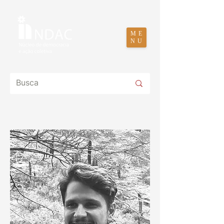
ME
NU