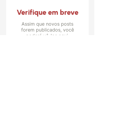
Verifique em breve
Assim que novos posts
forem publicados, você
poderá vê-los aqui.
Núcleo de Democracia e Ação Coletiva
Contato:
ndac@cebrap.org.br