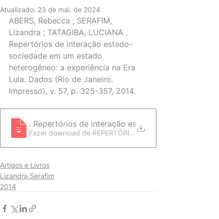
Atualizado:
23 de mai. de 2024
ABERS, Rebecca ; SERAFIM, 
Lizandra ; TATAGIBA, LUCIANA . 
Repertórios de interação estado-
sociedade em um estado 
heterogêneo: a experiência na Era 
Lula. Dados (Rio de Janeiro. 
Impresso), v. 57, p. 325-357, 2014.
ABERS, Rebecca ; SERAFIM, Lizandra ; TATAGIBA,
. Repertórios de interação estado-s
Fazer download de REPERTÓRIOS DE INTERAÇÃO ES
Artigos e Livros
Lizandra Serafim
2014