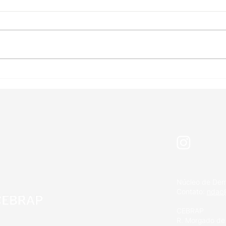
Eleições na Bolívia: o fim
As i
de um ciclo?
part
seus
“ex
para
Núcleo de Dem
Contato:
ndac@
CEBRAP
R. Morgado de