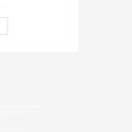
nstituições
icipativas no Brasil,
 desafios e a
portação” de modelos
 o exterior
ocracia e Ação Coletiva
cebrap.org.br
 Mateus, 615