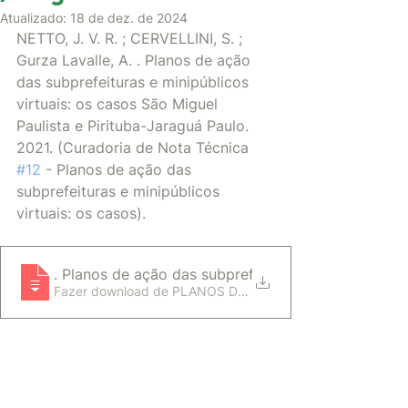
Atualizado:
18 de dez. de 2024
NETTO, J. V. R. ; CERVELLINI, S. ; 
Gurza Lavalle, A. . Planos de ação 
das subprefeituras e minipúblicos 
virtuais: os casos São Miguel 
Paulista e Pirituba-Jaraguá Paulo. 
2021. (Curadoria de Nota Técnica 
#12
 - Planos de ação das 
subprefeituras e minipúblicos 
virtuais: os casos).
NETTO, J. V. R. ; CERVELLINI, S. ; Gurza Lavalle, A.
. Planos de ação das subprefeituras e
Fazer download de PLANOS DE AÇÃO DAS SUBPREFE