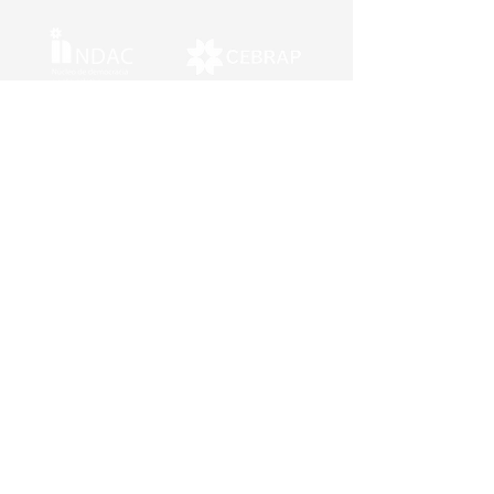
Núcleo de Democracia e Ação Coletiva
Contato:
ndac@cebrap.org.br
CEBRAP
R. Morgado de Mateus, 615
Vila Mariana, São Paulo – SP, Brazil
CEP 04015-051
(11) 5574 0399
(11) 5574 5928
© 2024 NDAC. Criado por Manu Raupp