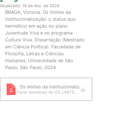
Atualizado:
18 de dez. de 2024
BRAGA, Victoria. Os limites da 
institucionalização: o status quo 
hermético em ação no plano 
Juventude Viva e no programa 
Cultura Viva. Dissertação (Mestrado 
em Ciência Política). Faculdade de 
Filosofia, Letras e Ciências 
Humanas, Universidade de São 
Paulo, São Paulo, 2024
BRAGA, Victoria
. Os limites da institucionalização_ o status quo h
Fazer download de OS LIMITES DA INSTITU