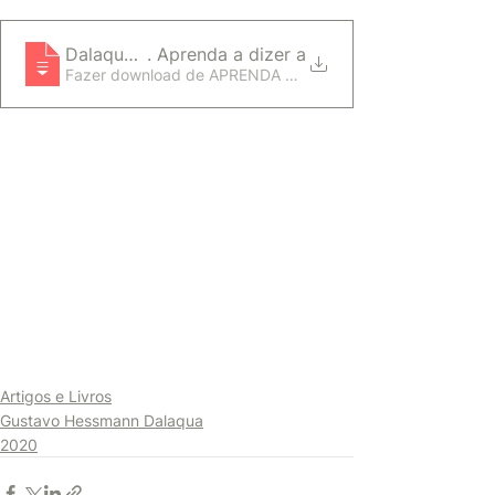
Dalaqua, G. H. O que é opressão_ In_ Abreu, J.; Padil
. Aprenda a dizer a
Artigos e Livros
Gustavo Hessmann Dalaqua
2020