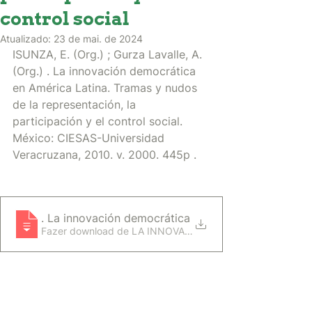
control social
Atualizado:
23 de mai. de 2024
ISUNZA, E. (Org.) ; Gurza Lavalle, A. 
(Org.) . La innovación democrática 
en América Latina. Tramas y nudos 
de la representación, la 
participación y el control social. 
México: CIESAS-Universidad 
Veracruzana, 2010. v. 2000. 445p .
ISUNZA, E. (Org.) ; Gurza Lavalle, A. (Org.)
. La innovación democrática en América Latina
Fazer download de LA INNOVACIÓN DEMOCRÁTIC