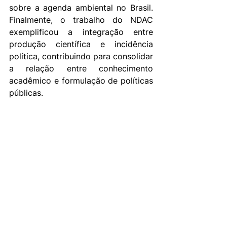
sobre a agenda ambiental no Brasil. 
Finalmente, o trabalho do NDAC 
exemplificou a integração entre 
produção científica e incidência 
política, contribuindo para consolidar 
a relação entre conhecimento 
acadêmico e formulação de políticas 
públicas.
Por meio dessa parceria, NDAC e 
seus parceiros reforçam seu 
compromisso com o fortalecimento 
da democracia e das instituições 
participativas no Brasil, contribuindo 
para reposicionar o CONAMA como 
um ator central na política ambiental 
nacional e na arquitetura 
participativa do país.