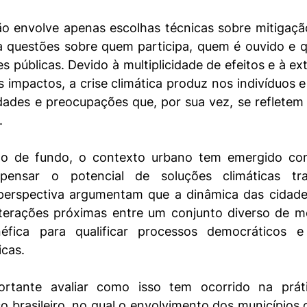
ão envolve apenas escolhas técnicas sobre mitigaçã
 questões sobre quem participa, quem é ouvido e qu
s públicas. Devido à multiplicidade de efeitos e à ext
 impactos, a crise climática produz nos indivíduos e 
dades e preocupações que, por sua vez, se refletem
.
no de fundo, o contexto urbano tem emergido co
pensar o potencial de soluções climáticas tran
perspectiva argumentam que a dinâmica das cidades
nterações próximas entre um conjunto diverso de mo
éfica para qualificar processos democráticos e 
icas.
ortante avaliar como isso tem ocorrido na práti
 brasileiro, no qual o envolvimento dos municípios 