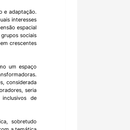
o e adaptação. 
ais interesses 
ensão espacial 
grupos sociais 
 em crescentes 
mo um espaço 
sformadoras. 
, considerada 
radores, seria 
inclusivos de 
ca, sobretudo 
com a temática 