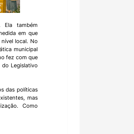
. Ela também 
medida em que 
ível local. No 
tica municipal 
no fez com que 
do Legislativo 
das políticas 
xistentes, mas 
ização. Como 