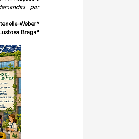
demandas por 
tenelle-Weber*
 Lustosa Braga*