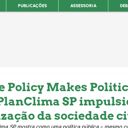
PUBLICAÇÕES
ASSESSORIA
DEB
e Policy Makes Politic
PlanClima SP impuls
ização da sociedade ci
lima SP mostra como uma política pública – mesmo co