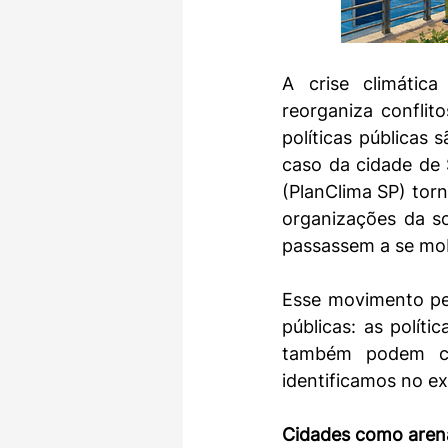
A crise climátic
reorganiza conflit
políticas públicas 
caso da cidade de 
(PlanClima SP) torn
organizações da so
passassem a se mobi
Esse movimento per
públicas: as políti
também podem cri
identificamos no ex
Cidades como arenas