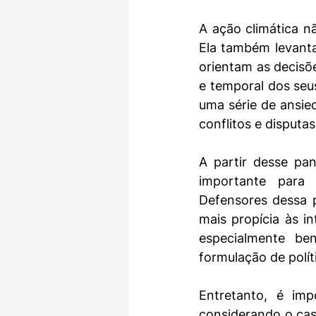
A ação climática n
Ela também levanta
orientam as decisõe
e temporal dos seus
uma série de ansie
conflitos e disputas
A partir desse pa
importante para 
Defensores dessa 
mais propícia às i
especialmente ben
formulação de polít
Entretanto, é imp
considerando o caso