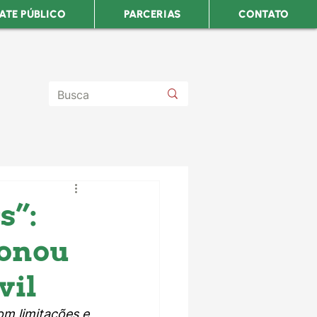
ATE PÚBLICO
PARCERIAS
CONTATO
s”:
ionou
vil
m limitações e 