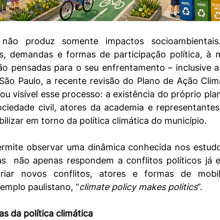
a não produz somente impactos socioambientais
os, demandas e formas de participação política, à 
são pensadas para o seu enfrentamento – inclusive a n
São Paulo, a recente revisão do Plano de Ação Climá
ou visível esse processo: a existência do próprio pla
ciedade civil, atores da academia e representantes 
lizar em torno da política climática do município.
mite observar uma dinâmica conhecida nos estudos 
cas  não apenas respondem a conflitos políticos já e
ar novos conflitos, atores e formas de mobil
emplo paulistano, “
climate policy makes politics
”.
 da política climática