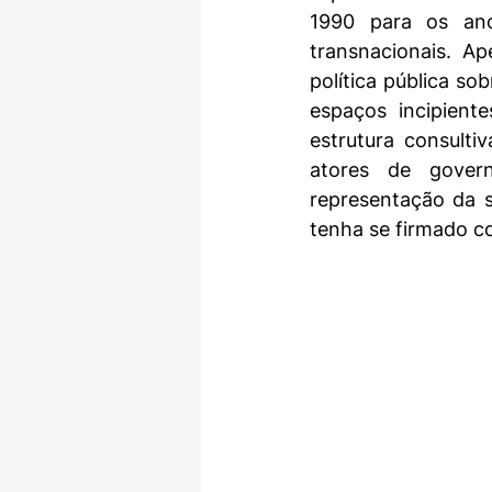
1990 para os anos
transnacionais. A
política pública s
espaços incipient
estrutura consultiv
atores de gover
representação da s
tenha se firmado co