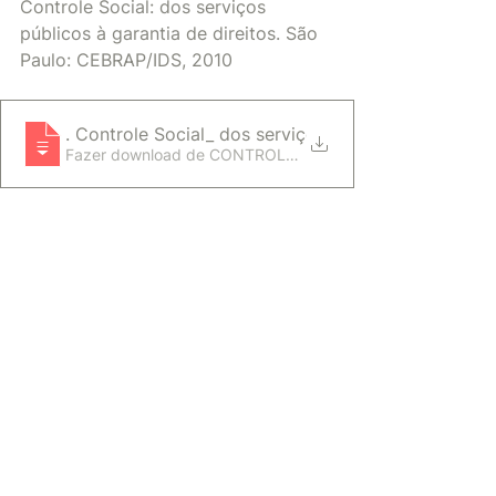
Controle Social: dos serviços 
públicos à garantia de direitos. São 
Paulo: CEBRAP/IDS, 2010
AMANCIO, Julia Moretto; DOWBOR, Monika; SERAFI
. Controle Social_ dos serviços p
Fazer download de CONTROLE SOCIAL_ DOS SERVIÇO