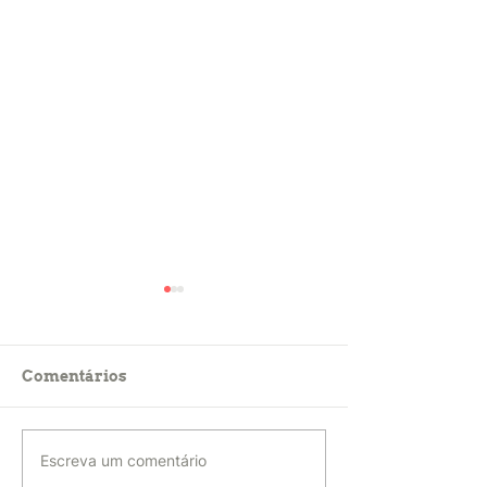
Comentários
RECONSTRUÇÃO
La innovación
Escreva um comentário
DEMOCRÁTICA DO
democrática 