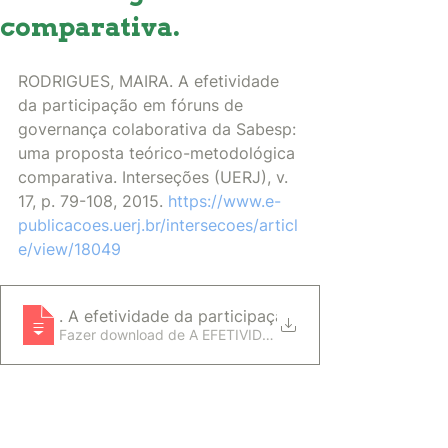
comparativa.
RODRIGUES, MAIRA. A efetividade 
da participação em fóruns de 
governança colaborativa da Sabesp: 
uma proposta teórico-metodológica 
comparativa. Interseções (UERJ), v. 
17, p. 79-108, 2015. 
https://www.e-
publicacoes.uerj.br/intersecoes/articl
e/view/18049
RODRIGUES, MAIRA
. A efetividade da participação em fóruns de gove
Fazer download de A EFETIVIDADE DA PAR